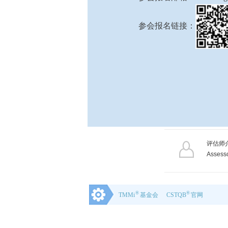
参会报名链接：
评估师
Assess
®
®
TMMi
基金会
CSTQB
官网