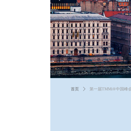
首页
ꄲ
第一届TMMi®中国峰