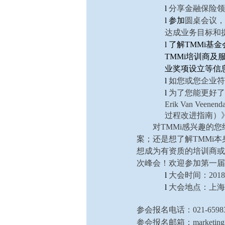
l
分享金融保险领
l 参加
圆桌会议，
达成业务目标和
l 了解
TMMi基
TMMi培训商
业奖项设立等信
l
如您或您企业符
l
为了您能更好了
Erik Van 
过程改进指南）
对TMMi感兴趣的
案；还是想了解TMMi
想成为有资质的培训商或
次峰会！欢迎参加第一届
l
大会时间：2018年
l
大会地点：上海
参会报名电话：021-659831
参会报名邮箱：marketing@c