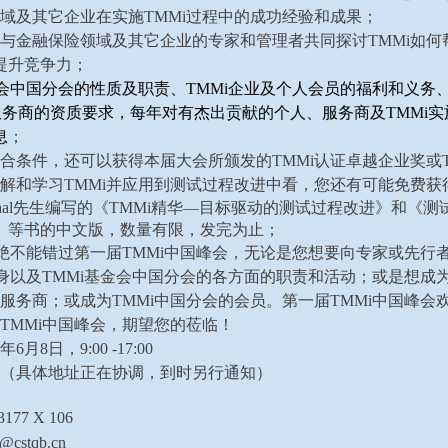
域及其它企业在实施TMMi过程中的成功经验和成果；
与金融保险领域及其它企业的专家和管理者共同探讨TMMi如何
提升竞争力；
金会中国分会的性质及职责、TMMi企业及个人会员的福利和义务、
及服务商的资质要求，每年对有杰出贡献的个人、服务商及TMMi
息
；
合条件，还可以获得本届大会所颁发的TMMi认证卓越企业奖或T
解和学习TMMi并应用到测试过程改进中看，您还有可能免费获得
Veenendaal先生编写的《TMMi精华—目标驱动的测试过程改进》
》等书的中文版，数量有限，发完为止；
您绝不能错过第一届TMMi中国峰会，无论是您想要向专家或先行者
本身以及TMMi基金会中国分会的各方面的职责和活动；或是想成为
服务商；或成为TMMi中国分会的会员。第一届TMMi中国峰会
TMMi中国峰会，期望您的莅临！
6月8日，9:00 -17:00
（具体地址正在协调，到时另行通知）
77 X 106
stqb.cn