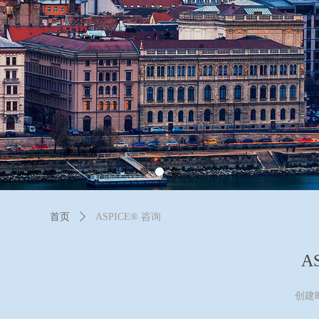
首页
ꄲ
ASPICE® 咨询
A
创建