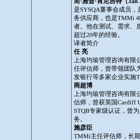
简
·
雅普
·
肯尼吉特（
Jan 
是
SYSQA
董事会成员，
务供应商，也是
TMMi 4
者。他在测试、需求、
超过
20
年的经验。
译者简介
任
亮
上海均瑜管理咨询有限
任评估师，曾带领团队
发银行等多家企业实施
商超博
上海均瑜管理咨询有限
估师，曾获英国
Cardiff 
STQB
专家级认证，曾为
务。
施彦臣
TMMi
主任评估师，长