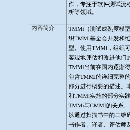
作，专注于软件测试流
析等领域。
内容简介
TMMi
（测试成熟度模
织
TMMi
基金会开发和
型。使用
TMMi
，组织
客观地评估和改进他们
TMMi
当前在国内逐渐
包含
TMMi
的详细完整
部分进行概要的描述。
和
TMMi
实施的部分实
TMMi
与
CMMI
的关系、
以通过扫描书中的二维
书作者、译者、评估师