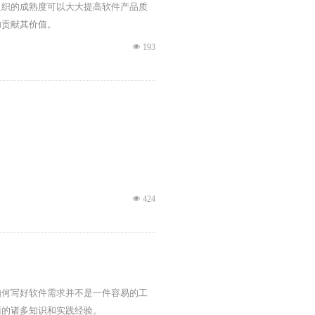
组织的成熟度可以大大提高软件产品质
功贡献其价值。
넶
193
넶
424
如何写好软件需求并不是一件容易的工
面的诸多知识和实践经验。