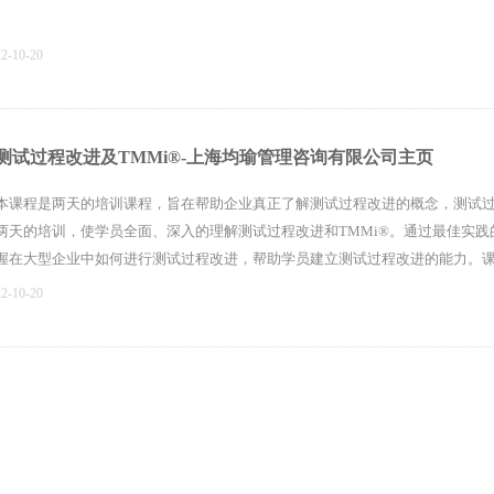
22-10-20
测试过程改进及TMMi®-上海均瑜管理咨询有限公司主页
本课程是两天的培训课程，旨在帮助企业真正了解测试过程改进的概念，测试
两天的培训，使学员全面、深入的理解测试过程改进和TMMi®。通过最佳实
握在大型企业中如何进行测试过程改进，帮助学员建立测试过程改进的能力。课
让学员深入理解TMMi®主要内容和过程域，为整个组织进一步改进测试过程并能
22-10-20
上一页
1
下一页