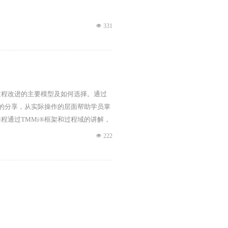
넶
331
过程改进的主要模型及如何选择。通过
践的分享，从实际操作的层面帮助学员掌
程通过TMMi®框架和过程域的讲解，
过TMMi®认证做好准备。
넶
222